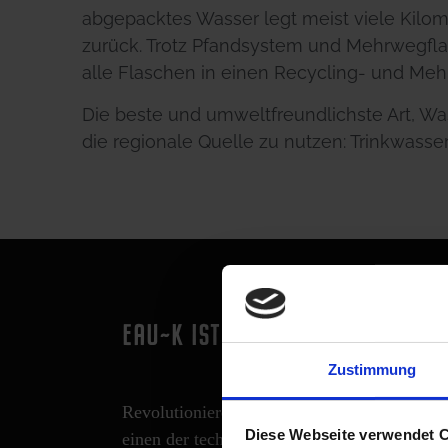
abgepacktes Wasser legt meist viele Kil
zurück. Trotz Pfandsystem und Mehrwegfla
alle Flaschen in einen Recycling- und Meh
Die beste und umweltfreundlichste Art, Was
die regionale Quelle zu nutzen: Trinkwasser
EAU~K IST ECHT OKAY!
Zustimmung
Revolutionieren Sie Ihre Versorgung mit Tr
Diese Webseite verwendet 
einen der technologisch führenden Anbieter 