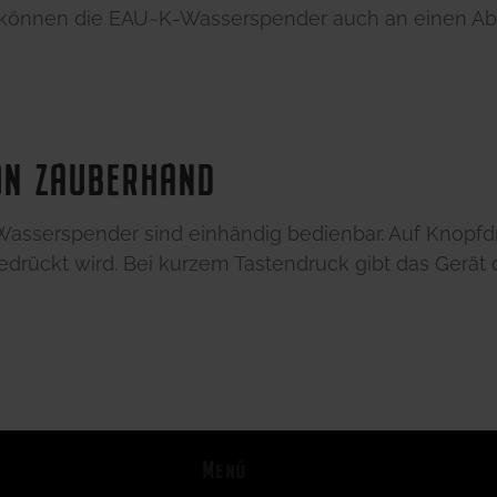
 können die EAU~K-Wasserspender auch an einen Ab
ON ZAUBERHAND
sserspender sind einhändig bedienbar. Auf Knopfdru
gedrückt wird. Bei kurzem Tastendruck gibt das Gerät
Menü