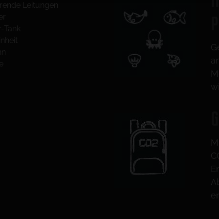
rende Leitungen
er
P
r-Tank
nheit
G
hn
a
e
M
w
G
M
C
E
A
e