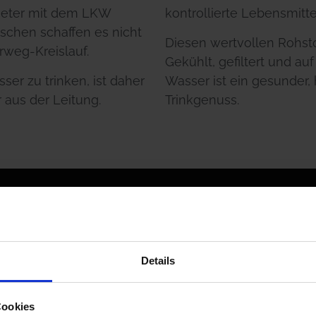
ometer mit dem LKW
kontrollierte Lebensmitte
schen schaffen es nicht
Diesen wertvollen Rohst
rweg-Kreislauf.
Gekühlt, gefiltert und au
ser zu trinken, ist daher
Wasser ist ein gesunder,
 aus der Leitung.
Trinkgenuss.
Details
inkwasser. Mit einem unserer EAU~K Premium Wasserspender m
Cookies
in diesem Gebiet. Das spart Geld und wertvolle Ressourcen.