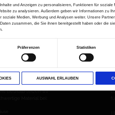
nhalte und Anzeigen zu personalisieren, Funktionen für soziale
Website zu analysieren. Außerdem geben wir Informationen zu I
r soziale Medien, Werbung und Analysen weiter. Unsere Partner
REDUCED
S
 Daten zusammen, die Sie ihnen bereitgestellt haben oder die s
n.
ING
G
Präferenzen
Statistiken
uzierte Bauweise: Wir
E
 der Konstruktion
W
erspender so wenig
gü
 möglich. Edelstahl ist
F
n Haus aus
z
OKIES
AUSWAHL ERLAUBEN
C
d, korrosionsbeständig
L
ht. Deshalb setzen wir
L
hwertige Material bei:
fü
äuse
I