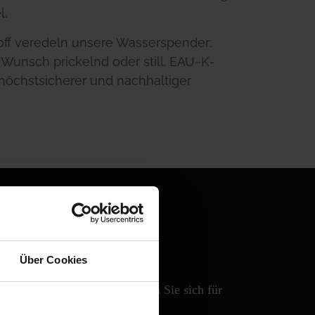
l.
off veredeln unsere Wasserspender:
f Wunsch prickelnd oder still. EAU~K-
 höchstsicherer und nachhaltiger
Über Cookies
it Festanschluss entscheiden Sie sich für