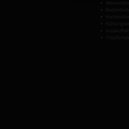
Wasserfüh
Bedientast
Karbonato
Kühlungsei
Auslaufha
Tropfschal