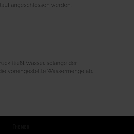
lauf angeschlossen werden.
ck fließt Wasser, solange der
 die voreingestellte Wassermenge ab.
Themen