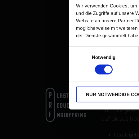
Wir verwenden Cookies, um I
und die Zugriffe auf unsere 
Website an unsere Partner fü
PLASTIC 
möglicherweise mit weiteren
der Dienste gesammelt habe
ENGINEER
Einwilligungsauswahl
Notwendig
Kunststoffred
verwenden bei
unserer Wass
Kunststoff wie
langlebig, vo
NUR NOTWENDIGE CO
keimabweisen
und pflegeleic
auf dieses hoc
Gerätegeh