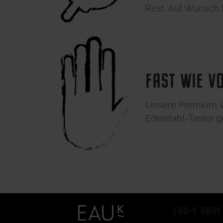
Rest. Auf Wunsch
FAST WIE V
Unsere Premium Wa
Edelstahl-Taster 
EAU~K GMBH