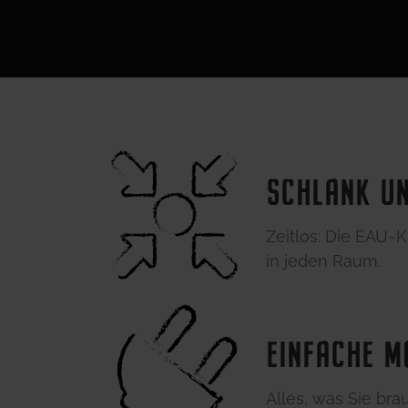
SCHLANK UN
Zeitlos: Die EAU~
in jeden Raum.
EINFACHE M
Alles, was Sie br