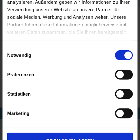
NUTZER/PERSONEN
analysieren. Außerdem geben wir Informationen zu Ihrer
Verwendung unserer Website an unsere Partner für
ab 30
ab 30
ab 30
soziale Medien, Werbung und Analysen weiter. Unsere
*
Optional
Partner führen diese Informationen möglicherweise mit
weiteren Daten zusammen, die Sie ihnen bereitgestellt
haben oder die sie im Rahmen Ihrer Nutzung der Dienste
gesammelt haben.
Einwilligungsauswahl
EAU~K PREMIUM WASSERSPENDER
Notwendig
Einbaugeräte
Präferenzen
Statistiken
K 1 SUB
K 2 SUB
K 4 SUB
Marketing
AUSGABE: PRICKELND ODER STILL