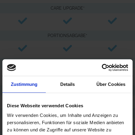
CARE UPGRADE*
PORTIONSABGABE*
STÖRUNGSANZEIGEN
Zustimmung
Details
Über Cookies
ZAPFLEISTUNG
140 l / h
140 l / h
140 l / h
Diese Webseite verwendet Cookies
KÜHLLEISTUNG
Wir verwenden Cookies, um Inhalte und Anzeigen zu
85 l / h
85 l / h
85 l / h
personalisieren, Funktionen für soziale Medien anbieten
zu können und die Zugriffe auf unsere Website zu