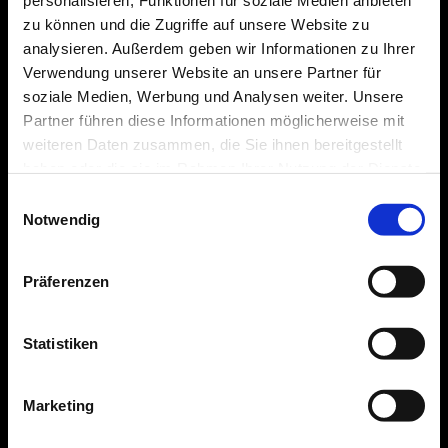
personalisieren, Funktionen für soziale Medien anbieten
REGIONAL = NACHHALTIG
zu können und die Zugriffe auf unsere Website zu
analysieren. Außerdem geben wir Informationen zu Ihrer
EAU~K Wasserspender nutzen das wertvolle
Verwendung unserer Website an unsere Partner für
Trinkwasser direkt aus der Wasserleitung vor
soziale Medien, Werbung und Analysen weiter. Unsere
Ort und schaffen damit die eigene regionale
Partner führen diese Informationen möglicherweise mit
Wasserquelle. Das spart viele LKW Kilometer
weiteren Daten zusammen, die Sie ihnen bereitgestellt
für den Transport von vollen und leeren
haben oder die sie im Rahmen Ihrer Nutzung der Dienste
Flaschen. Gemeinsam lassen sich so enorm
gesammelt haben.
Einwilligungsauswahl
viel CO2 Emissionen verhindern. Regionalität ist
Notwendig
bei Wasser der Schlüssel zur Nachhaltigkeit.
Präferenzen
Statistiken
Marketing
500.000 LITER WASSER